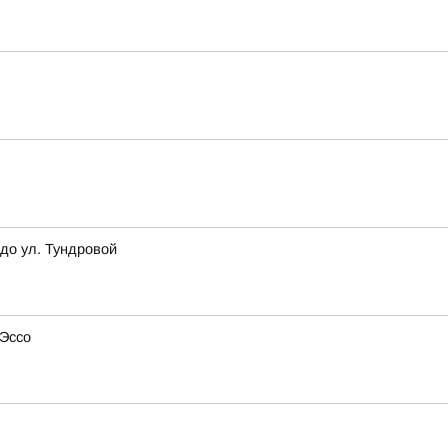
до ул. Тундровой
 Эссо