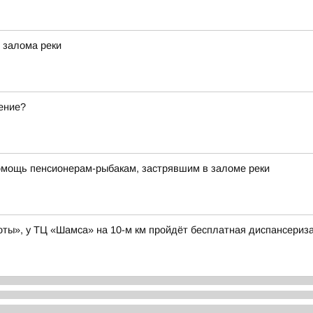
 залома реки
ение?
омощь пенсионерам-рыбакам, застрявшим в заломе реки
боты», у ТЦ «Шамса» на 10-м км пройдёт бесплатная диспансериз