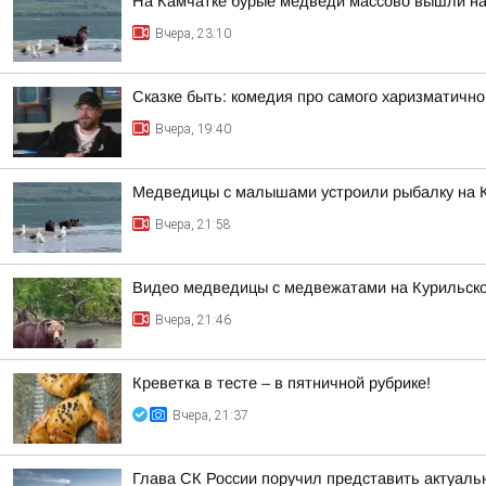
На Камчатке бурые медведи массово вышли на
Вчера, 23:10
Сказке быть: комедия про самого харизматично
Вчера, 19:40
Медведицы с малышами устроили рыбалку на 
Вчера, 21:58
Видео медведицы с медвежатами на Курильском
Вчера, 21:46
Креветка в тесте – в пятничной рубрике!
Вчера, 21:37
Глава СК России поручил представить актуаль