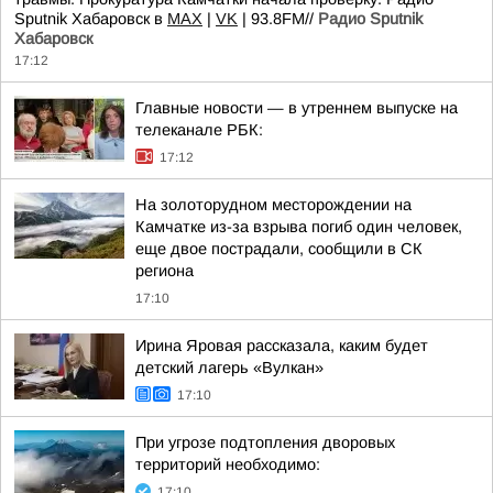
Sputnik Хабаровск в
MAX
|
VK
| 93.8FM//
Радио Sputnik
Хабаровск
17:12
Главные новости — в утреннем выпуске на
телеканале РБК:
17:12
На золоторудном месторождении на
Камчатке из-за взрыва погиб один человек,
еще двое пострадали, сообщили в СК
региона
17:10
Ирина Яровая рассказала, каким будет
детский лагерь «Вулкан»
17:10
При угрозе подтопления дворовых
территорий необходимо:
17:10