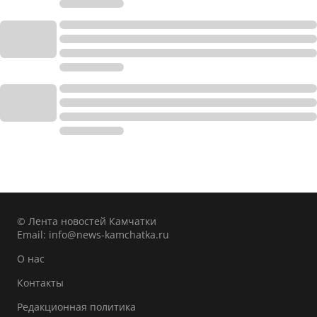
© Лента новостей Камчатки
Email:
info@news-kamchatka.ru
О нас
Контакты
Редакционная политика